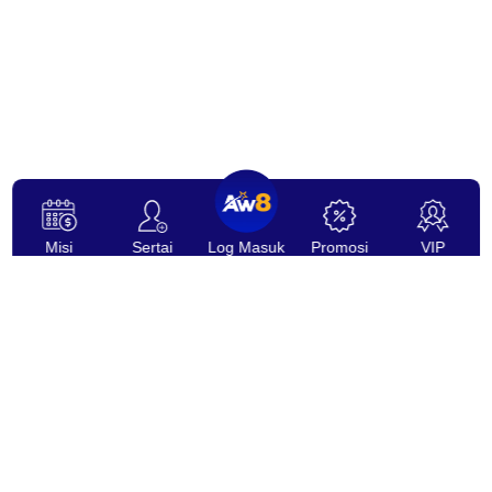
Misi
Sertai
Log Masuk
Promosi
VIP