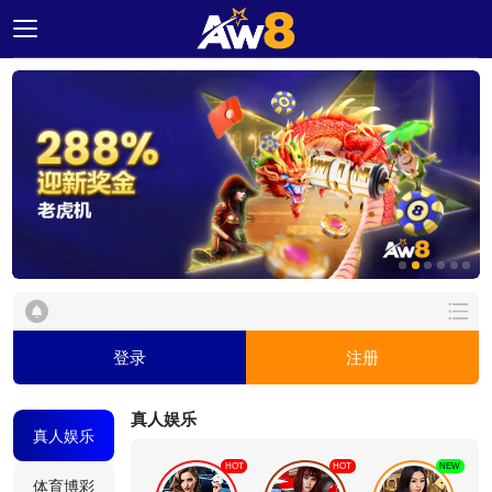
主
页
面
优
惠
活
动
品
牌
大
使
登录
注册
联
系
真人娱乐
我
真人娱乐
们
HOT
HOT
NEW
体育博彩