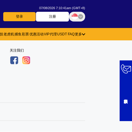
07/08/2026 7:10:41am (GMT+8)
登录
注册
技
老虎机
捕鱼
彩票
优惠活动
VIP
代理
USDT FAQ
更多
关注我们