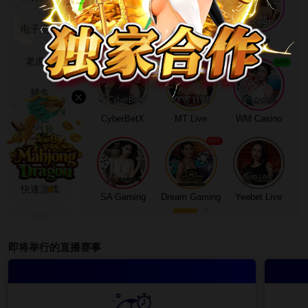
我
们
电子竞技
排
Evolution
Sexy Baccarat
Ezugi
行
老虎机
NEW
NEW
NEW
榜
捕鱼
语
×
言
CyberBetX
MT Live
WM Casino
彩票
PC
HOT
版
电视直播
下
载
快速游戏
SA Gaming
Dream Gaming
Yeebet Live
VIP
即将举行的直播赛事
代
理