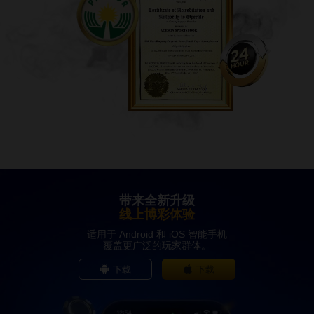
带来全新升级
线上博彩体验
适用于 Android 和 iOS 智能手机
覆盖更广泛的玩家群体。
下载
下载