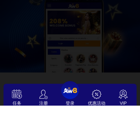
许可证
证书
任务
注册
登录
优惠活动
VIP
关注我们
转账方式