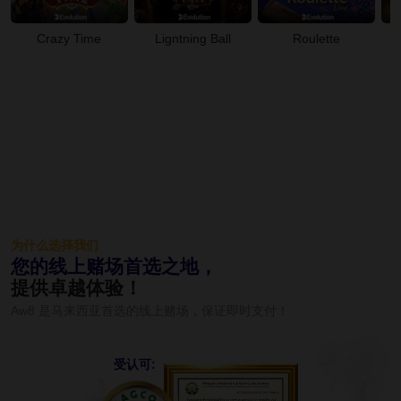
Crazy Time
Ligntning Ball
Roulette
为什么选择我们
您的线上赌场首选之地，
提供卓越体验！
Aw8 是马来西亚首选的线上赌场，保证即时支付！
受认可: