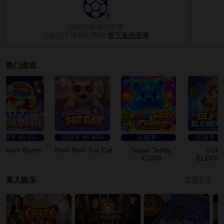
目前没有任何赛事
点击以下连接以查询
接下来的赛事
热门游戏
报率
96.5%
回报率
96.84%
回报率
-
回报率
96.
Boom Boom
Nom Nom Fat Cat
Sugar Teddy
SUPER
X1000
ELEMENTS
真人娱乐
查看更多