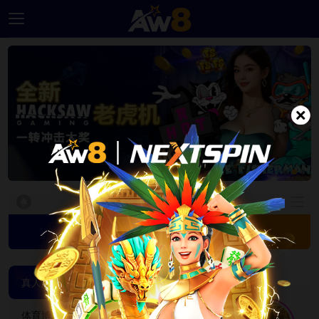
主
页
面
优
惠
活
动
品
牌
大
使
登录
注册
USDT
FAQ
真人娱乐
真人娱乐
联
HOT
HOT
系
体育博彩